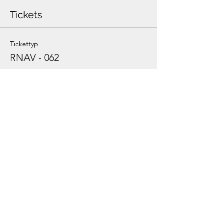
Tickets
Tickettyp
RNAV - 062
Preis
0,00 €
Gesamt
0,00 €
Diese Veranstaltung teilen